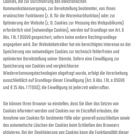
Cookies, die zur Durchführung des elektronischen
Kommunikationsvorgangs, zur Bereitstellung bestimmter, von Ihnen
erwünschter Funktionen (z. B. für die Warenkorbfunktion) oder zur
Optimierung der Website (z. B. Cookies zur Messung des Webpublikums)
erforderlich sind (notwendige Cookies), werden auf Grundlage von Art. 6
Abs. 1 lit. f DSGVO gespeichert, sofern keine andere Rechtsgrundlage
angegeben wird. Der Websitebetreiber hat ein berechtigtes Interesse an der
Speicherung von notwendigen Cookies zur technisch fehlerfreien und
optimierten Bereitstellung seiner Dienste. Sofern eine Einwilligung zur
Speicherung von Cookies und vergleichbaren
Wiedererkennungstechnologien abgefragt wurde, erfolgt die Verarbeitung
ausschließlich auf Grundlage dieser Einwilligung (Art. 6 Abs. 1 lit. a DSGVO
und § 25 Abs. 1 TTDSG); die Einwilligung ist jederzeit widerrufbar.
Sie können Ihren Browser so einstellen, dass Sie über das Setzen von
Cookies informiert werden und Cookies nur im Einzelfall erlauben, die
Annahme von Cookies für bestimmte Fälle oder generell ausschließen sowie
das automatische Löschen der Cookies beim Schließen des Browsers
aktivieren. Bei der Deaktivierung von Cookies kann die Funktionalität dieser