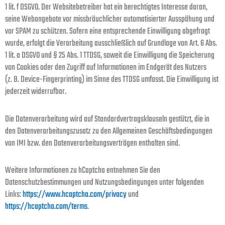
1 lit. f DSGVO. Der Websitebetreiber hat ein berechtigtes Interesse daran,
seine Webangebote vor missbräuchlicher automatisierter Ausspähung und
vor SPAM zu schützen. Sofern eine entsprechende Einwilligung abgefragt
wurde, erfolgt die Verarbeitung ausschließlich auf Grundlage von Art. 6 Abs.
1 lit. a DSGVO und § 25 Abs. 1 TTDSG, soweit die Einwilligung die Speicherung
von Cookies oder den Zugriff auf Informationen im Endgerät des Nutzers
(z. B. Device-Fingerprinting) im Sinne des TTDSG umfasst. Die Einwilligung ist
jederzeit widerrufbar.
Die Datenverarbeitung wird auf Standardvertragsklauseln gestützt, die in
den Datenverarbeitungszusatz zu den Allgemeinen Geschäftsbedingungen
von IMI bzw. den Datenverarbeitungsverträgen enthalten sind.
Weitere Informationen zu hCaptcha entnehmen Sie den
Datenschutzbestimmungen und Nutzungsbedingungen unter folgenden
Links:
https://www.hcaptcha.com/privacy
und
https://hcaptcha.com/terms
.