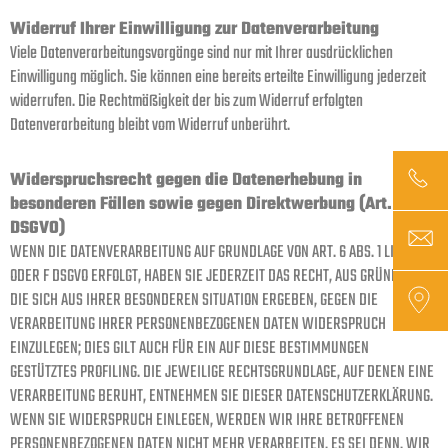
Widerruf Ihrer Einwilligung zur Datenverarbeitung
Viele Datenverarbeitungsvorgänge sind nur mit Ihrer ausdrücklichen
Einwilligung möglich. Sie können eine bereits erteilte Einwilligung jederzeit
widerrufen. Die Rechtmäßigkeit der bis zum Widerruf erfolgten
Datenverarbeitung bleibt vom Widerruf unberührt.
Widerspruchsrecht gegen die Datenerhebung in
besonderen Fällen sowie gegen Direktwerbung (Art. 21
DSGVO)
WENN DIE DATENVERARBEITUNG AUF GRUNDLAGE VON ART. 6 ABS. 1 LIT. E
ODER F DSGVO ERFOLGT, HABEN SIE JEDERZEIT DAS RECHT, AUS GRÜNDEN,
DIE SICH AUS IHRER BESONDEREN SITUATION ERGEBEN, GEGEN DIE
VERARBEITUNG IHRER PERSONENBEZOGENEN DATEN WIDERSPRUCH
EINZULEGEN; DIES GILT AUCH FÜR EIN AUF DIESE BESTIMMUNGEN
GESTÜTZTES PROFILING. DIE JEWEILIGE RECHTSGRUNDLAGE, AUF DENEN EINE
VERARBEITUNG BERUHT, ENTNEHMEN SIE DIESER DATENSCHUTZERKLÄRUNG.
WENN SIE WIDERSPRUCH EINLEGEN, WERDEN WIR IHRE BETROFFENEN
PERSONENBEZOGENEN DATEN NICHT MEHR VERARBEITEN, ES SEI DENN, WIR