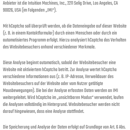
Anbieter ist die Intuition Machines, Inc., 2211 Selig Drive, Los Angeles, CA
90026, USA (im Folgenden „IMI“).
Mit hCaptcha soll überprüft werden, ob die Dateneingabe auf dieser Website
(z. B. in einem Kontaktformular) durch einen Menschen oder durch ein
automatisiertes Programm erfolgt. Hierzu analysiert hCaptcha das Verhalten
des Websitebesuchers anhand verschiedener Merkmale.
Diese Analyse beginnt automatisch, sobald der Websitebesucher eine
Website mit aktiviertem hCaptcha betritt. Zur Analyse wertet hCaptcha
verschiedene Informationen aus (z. B. IP-Adresse, Verweildauer des
Websitebesuchers auf der Website oder vom Nutzer getätigte
Mausbewegungen). Die bei der Analyse erfassten Daten werden an IMI
weitergeleitet. Wird hCaptcha im „unsichtbaren Modus“ verwendet, laufen
die Analysen vollständig im Hintergrund. Websitebesucher werden nicht
darauf hingewiesen, dass eine Analyse stattfindet.
Die Speicherung und Analyse der Daten erfolgt auf Grundlage von Art. 6 Abs.