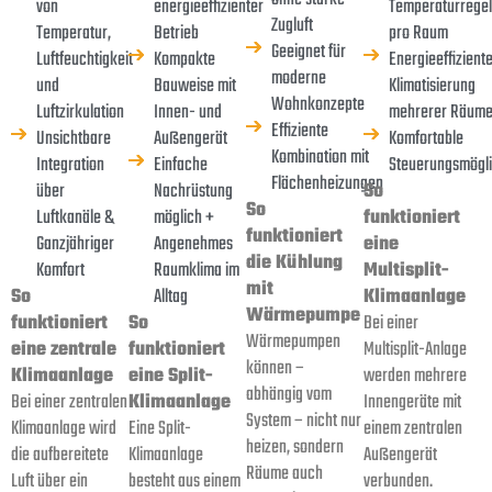
von
energieeffizienter
Temperaturrege
Zugluft
Temperatur,
Betrieb
pro Raum
Geeignet für
Luftfeuchtigkeit
Kompakte
Energieeffizient
moderne
und
Bauweise mit
Klimatisierung
Wohnkonzepte
Luftzirkulation
Innen- und
mehrerer Räum
Effiziente
Unsichtbare
Außengerät
Komfortable
Kombination mit
Integration
Einfache
Steuerungsmögli
Flächenheizungen
über
Nachrüstung
So
So
Luftkanäle &
möglich +
funktioniert
funktioniert
Ganzjähriger
Angenehmes
eine
die Kühlung
Komfort
Raumklima im
Multisplit-
mit
So
Alltag
Klimaanlage
Wärmepumpe
funktioniert
So
Bei einer
Wärmepumpen
eine zentrale
funktioniert
Multisplit-Anlage
können –
Klimaanlage
eine Split-
werden mehrere
abhängig vom
Bei einer zentralen
Klimaanlage
Innengeräte mit
System – nicht nur
Klimaanlage wird
Eine Split-
einem zentralen
heizen, sondern
die aufbereitete
Klimaanlage
Außengerät
Räume auch
Luft über ein
besteht aus einem
verbunden.