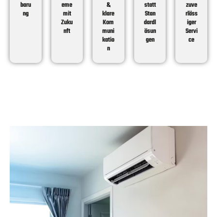
baru
eme
&
statt
zuve
ng
mit
klare
Stan
rläss
Zuku
Kom
dardl
iger
nft
muni
ösun
Servi
katio
gen
ce
n