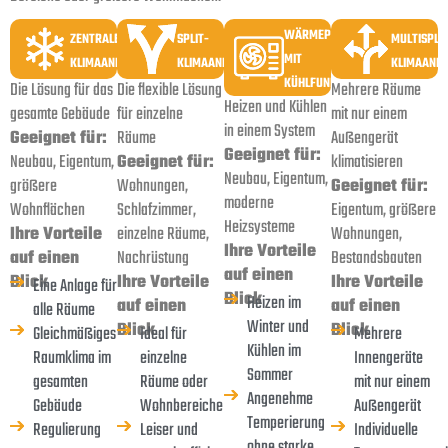
WÄRMEPUMPE
ZENTRALE
SPLIT-
MULTISPLIT
MIT
KLIMAANLAGE
KLIMAANLAGE
KLIMAANL
KÜHLFUNKTION
Die Lösung für das
Die flexible Lösung
Mehrere Räume
Heizen und Kühlen
gesamte Gebäude
für einzelne
mit nur einem
in einem System
Geeignet für:
Räume
Außengerät
Geeignet für:
Neubau, Eigentum,
Geeignet für:
klimatisieren
Neubau, Eigentum,
größere
Wohnungen,
Geeignet für:
moderne
Wohnflächen
Schlafzimmer,
Eigentum, größere
Heizsysteme
Ihre Vorteile
einzelne Räume,
Wohnungen,
Ihre Vorteile
auf einen
Nachrüstung
Bestandsbauten
auf einen
Blick
Ihre Vorteile
Ihre Vorteile
Eine Anlage für
Blick
Heizen im
auf einen
auf einen
alle Räume
Winter und
Blick
Blick
Gleichmäßiges
Ideal für
Mehrere
Kühlen im
Raumklima im
einzelne
Innengeräte
Sommer
gesamten
Räume oder
mit nur einem
Angenehme
Gebäude
Wohnbereiche
Außengerät
Temperierung
Regulierung
Leiser und
Individuelle
ohne starke