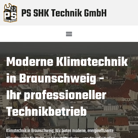
Zum
Inhalt
springen
Moderne Klimatechnik
in Braunschweig -
Ihr professioneller
Technikbetrieb
Klimatechnik in Braunschweig: Wir bieten moderne, energieeffiziente