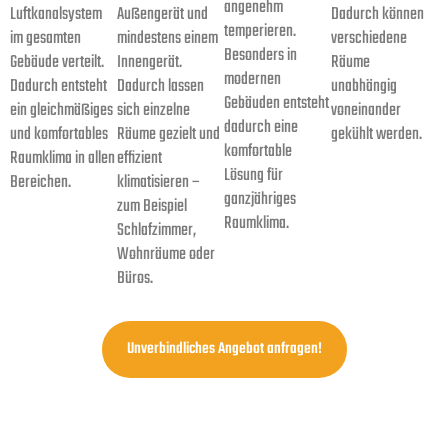
angenehm
Luftkanalsystem
Außengerät und
Dadurch können
temperieren.
im gesamten
mindestens einem
verschiedene
Besonders in
Gebäude verteilt.
Innengerät.
Räume
modernen
Dadurch entsteht
Dadurch lassen
unabhängig
Gebäuden entsteht
ein gleichmäßiges
sich einzelne
voneinander
dadurch eine
und komfortables
Räume gezielt und
gekühlt werden.
komfortable
Raumklima in allen
effizient
Lösung für
Bereichen.
klimatisieren –
ganzjähriges
zum Beispiel
Raumklima.
Schlafzimmer,
Wohnräume oder
Büros.
Unverbindliches Angebot anfragen!