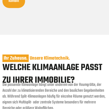
Kontakt
Ihr Zuhause.
Unsere Klimatechnik.
WELCHE KLIMAANLAGE PASST
ZU IHRER IMMOBILIE?
Die passende Klimaanlage hängt unter anderem von der Raumgröße, der
Anzahl der zu klimatisierenden Bereiche und den baulichen Gegebenheiten
ab. Während Split-Klimaanlagen häufig für einzelne Räume genutzt werden,
eignen sich Multisplit- oder zentrale Systeme besonders für mehrere
Bereiche oder größere Wohnflächen.