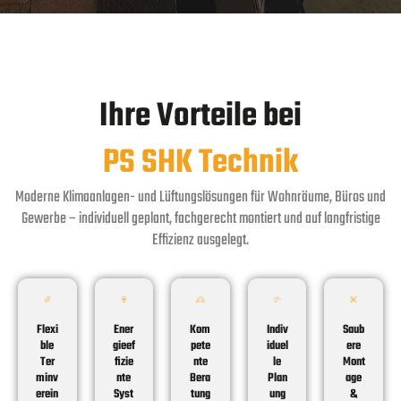
Ihre Vorteile bei
PS SHK Technik
Moderne Klimaanlagen- und Lüftungslösungen für Wohnräume, Büros und
Gewerbe – individuell geplant, fachgerecht montiert und auf langfristige
Effizienz ausgelegt.
Flexi
Ener
Kom
Indiv
Saub
ble
gieef
pete
iduel
ere
Ter
fizie
nte
le
Mont
minv
nte
Bera
Plan
age
erein
Syst
tung
ung
&