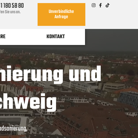
1 180 58 80
Unverbindliche
en Sie uns an.
Anfrage
ERE
KONTAKT
anierung und
chweig
adsanierung,