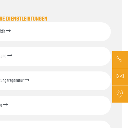
RE DIENSTLEISTUNGEN
itär
zung
zungsreparatur
ma