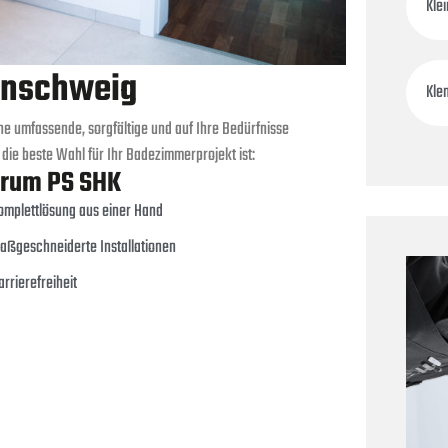
Kle
unschweig
Kle
ne umfassende, sorgfältige und auf Ihre Bedürfnisse
ie beste Wahl für Ihr Badezimmerprojekt ist:
rum PS SHK
omplettlösung aus einer Hand
aßgeschneiderte Installationen
arrierefreiheit