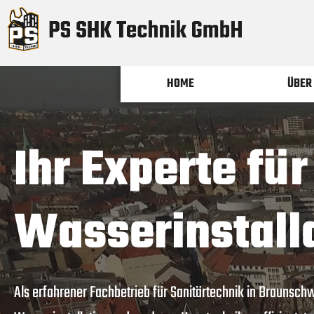
Zum
Inhalt
springen
HOME
ÜBER
Ihr Experte fü
Wasserinstall
Als erfahrener Fachbetrieb für Sanitärtechnik in Brauns