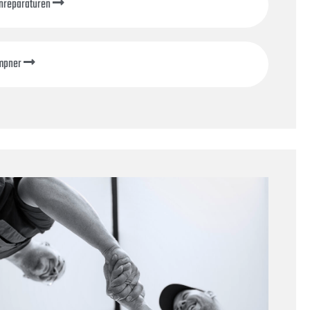
inreparaturen
mpner