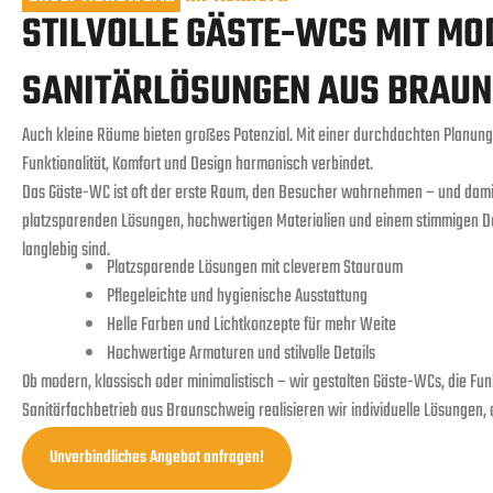
STILVOLLE GÄSTE-WCS MIT M
SANITÄRLÖSUNGEN AUS BRAU
Auch kleine Räume bieten großes Potenzial. Mit einer durchdachten Planun
Funktionalität, Komfort und Design harmonisch verbindet.
Das Gäste-WC ist oft der erste Raum, den Besucher wahrnehmen – und damit 
platzsparenden Lösungen, hochwertigen Materialien und einem stimmigen De
langlebig sind.
Platzsparende Lösungen mit cleverem Stauraum
Pflegeleichte und hygienische Ausstattung
Helle Farben und Lichtkonzepte für mehr Weite
Hochwertige Armaturen und stilvolle Details
Ob modern, klassisch oder minimalistisch – wir gestalten Gäste-WCs, die Funk
Sanitärfachbetrieb aus Braunschweig realisieren wir individuelle Lösungen,
Unverbindliches Angebot anfragen!