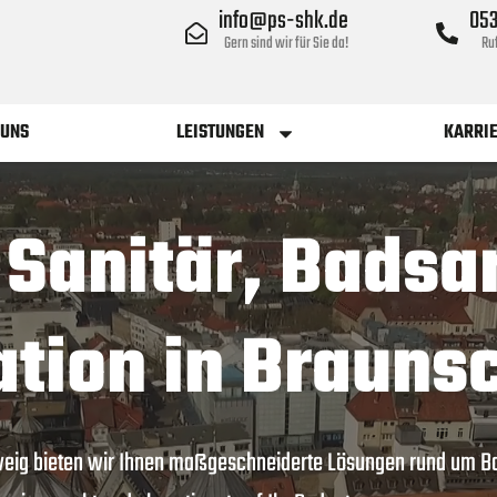
info@ps-shk.de
053
Gern sind wir für Sie da!
Ruf
 UNS
LEISTUNGEN
KARRI
r Sanitär, Bads
ation in Brauns
chweig bieten wir Ihnen maßgeschneiderte Lösungen rund um B